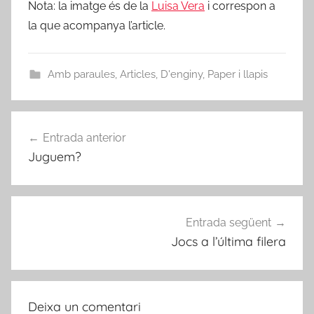
Nota: la imatge és de la
Luisa Vera
i correspon a
la que acompanya l’article.
Amb paraules
,
Articles
,
D'enginy
,
Paper i llapis
Navegació
Entrada anterior
d'entrades
Juguem?
Entrada següent
Jocs a l’última filera
Deixa un comentari