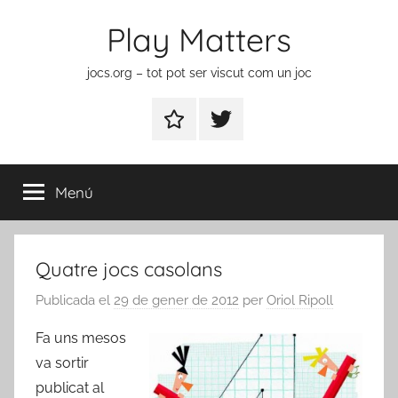
Vés
Play Matters
al
contingut
jocs.org – tot pot ser viscut com un joc
Contactar
Element
del
menú
Menú
Quatre jocs casolans
Publicada el
29 de gener de 2012
per
Oriol Ripoll
Fa uns mesos
va sortir
publicat al