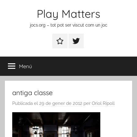
Vés
Play Matters
al
contingut
jocs.org – tot pot ser viscut com un joc
Contactar
Element
del
menú
Menú
antiga classe
Publicada el
29 de gener de 2012
per
Oriol Ripoll