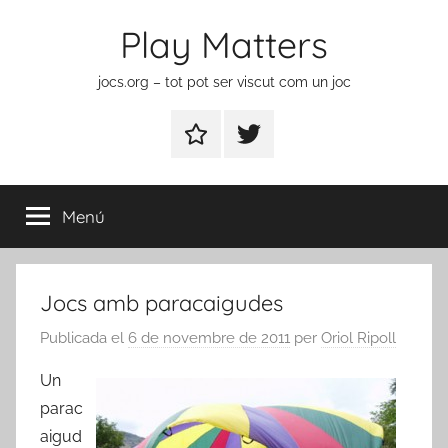
Vés
Play Matters
al
contingut
jocs.org – tot pot ser viscut com un joc
Contactar
Element
del
menú
Menú
Jocs amb paracaigudes
Publicada el
6 de novembre de 2011
per
Oriol Ripoll
Un
parac
aigud