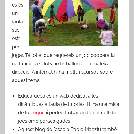
es és
un
fantà
stic
estri
per
jugar. Té tot el que requereix un joc cooperatiu:
no funciona si tots no treballen en la mateixa
direcció. A internet hi ha molts recursos sobre
aquest tema:
Educarueca és un web dedicat a les
dinàmiques a l’aula de tutories. Hi ha una mica
de tot.
Aquí
hi podeu trobar un bon recull de
jocs amb paracaigudes.
Aquest blog de l’escola Pablo Maeztu també