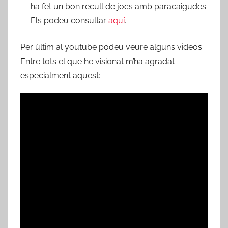
ha fet un bon recull de jocs amb paracaigudes.
Els podeu consultar
aquí
.
Per últim al youtube podeu veure alguns videos.
Entre tots el que he visionat m’ha agradat
especialment aquest: