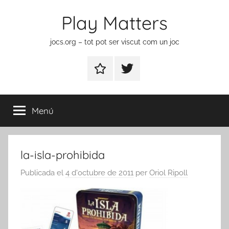
Vés
Play Matters
al
contingut
jocs.org – tot pot ser viscut com un joc
Contactar
Element
del
menú
Menú
la-isla-prohibida
Publicada el
4 d'octubre de 2011
per
Oriol Ripoll