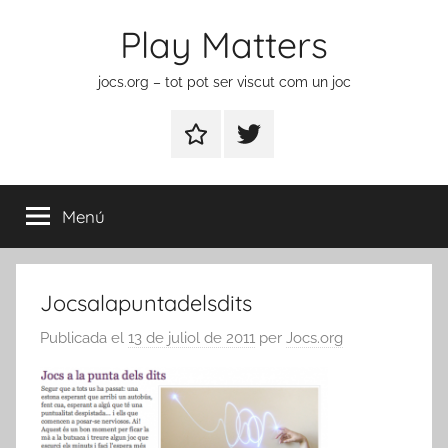
Vés
Play Matters
al
contingut
jocs.org – tot pot ser viscut com un joc
Contactar
Element
del
menú
Menú
Jocsalapuntadelsdits
Publicada el
13 de juliol de 2011
per
Jocs.org