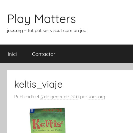
Vés
al
Play Matters
contingut
jocs.org – tot pot ser viscut com un joc
Inici
Contactar
keltis_viaje
Publicada el
5 de gener de 2011
per
Jocs.org