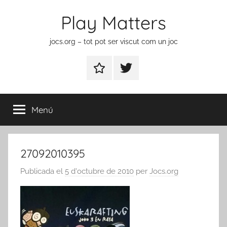
Vés
Play Matters
al
contingut
jocs.org – tot pot ser viscut com un joc
Contactar
Element
del
menú
Menú
27092010395
Publicada el
5 d'octubre de 2010
per
Jocs.org