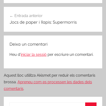
Navegació
Entrada anterior
d'entrades
Jocs de paper i llapis: Supermorris
Deixa un comentari
Heu d'
iniciar la sessió
per escriure un comentari.
Aquest lloc utilitza Akismet per reduir els comentaris
brossa.
Apreneu com es processen les dades dels
comentaris
.
Cerca: