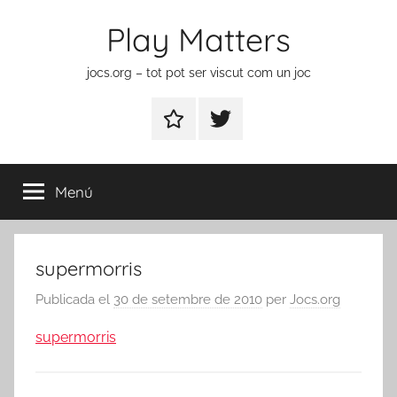
Vés
Play Matters
al
contingut
jocs.org – tot pot ser viscut com un joc
Contactar
Element
del
menú
Menú
supermorris
Publicada el
30 de setembre de 2010
per
Jocs.org
supermorris