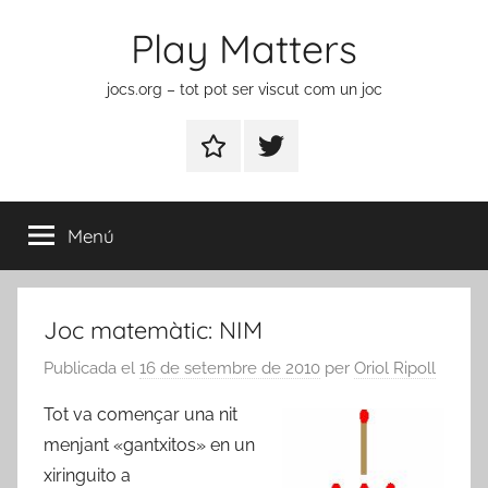
Vés
Play Matters
al
contingut
jocs.org – tot pot ser viscut com un joc
Contactar
Element
del
menú
Menú
Joc matemàtic: NIM
Publicada el
16 de setembre de 2010
per
Oriol Ripoll
Tot va començar una nit
menjant «gantxitos» en un
xiringuito a