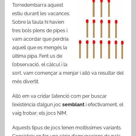
Torredembarra aquest
estiu durant les vacances.
Sobre la taula hi havien
tres bols plens de pipes i
vam acordar que perdria
aquell que es mengés la
última pipa. Fent us de
l’observació, el càlcul i la
sort, vam començar a menjar i allò va resultar del
més divertit.
Allò em va cridar l’atenció com per buscar
l’existència d’algun joc
semblant
i efectivament, el
vaig trobar: els jocs NIM.
Aquests tipus de jocs tenen moltíssimes variants.