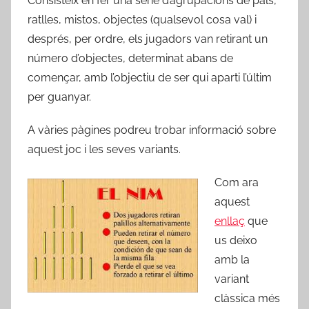
Consisteix en fer una sèrie d’agrupacions de pals,
ratlles, mistos, objectes (qualsevol cosa val) i
després, per ordre, els jugadors van retirant un
número d’objectes, determinat abans de
començar, amb l’objectiu de ser qui aparti l’últim
per guanyar.
A vàries pàgines podreu trobar informació sobre
aquest joc i les seves variants.
Com ara
aquest
enllaç
que
us deixo
amb la
variant
clàssica més