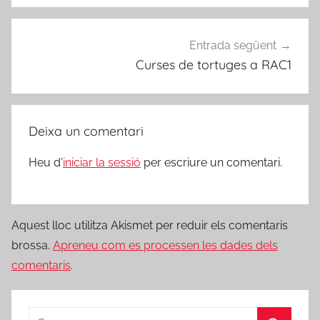
Entrada següent
Curses de tortuges a RAC1
Deixa un comentari
Heu d'
iniciar la sessió
per escriure un comentari.
Aquest lloc utilitza Akismet per reduir els comentaris
brossa.
Apreneu com es processen les dades dels
comentaris
.
Cerca: