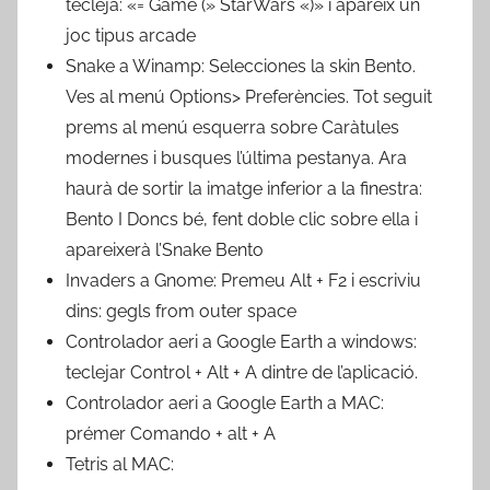
tecleja: «= Game (» StarWars «)» i apareix un
joc tipus arcade
Snake a Winamp: Selecciones la skin Bento.
Ves al menú Options> Preferències. Tot seguit
prems al menú esquerra sobre Caràtules
modernes i busques l’última pestanya. Ara
haurà de sortir la imatge inferior a la finestra:
Bento I Doncs bé, fent doble clic sobre ella i
apareixerà l’Snake Bento
Invaders a Gnome: Premeu Alt + F2 i escriviu
dins: gegls from outer space
Controlador aeri a Google Earth a windows:
teclejar Control + Alt + A dintre de l’aplicació.
Controlador aeri a Google Earth a MAC:
prémer Comando + alt + A
Tetris al MAC: