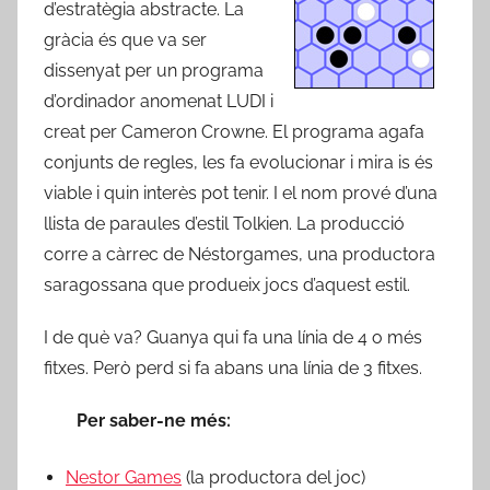
d’estratègia abstracte. La
gràcia és que va ser
dissenyat per un programa
d’ordinador anomenat LUDI i
creat per Cameron Crowne. El programa agafa
conjunts de regles, les fa evolucionar i mira is és
viable i quin interès pot tenir. I el nom prové d’una
llista de paraules d’estil Tolkien. La producció
corre a càrrec de Néstorgames, una productora
saragossana que produeix jocs d’aquest estil.
I de què va? Guanya qui fa una línia de 4 o més
fitxes. Però perd si fa abans una línia de 3 fitxes.
Per saber-ne més:
Nestor Games
(la productora del joc)