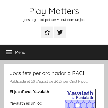
Vés
Play Matters
al
contingut
jocs.org – tot pot ser viscut com un joc
Contactar
Element
del
menú
Menú
Jocs fets per ordinador a RAC1
Publicada el
26 d'agost de 2010
per
Oriol Ripoll
El joc d’avui: Yavalath
Yavalath és un joc