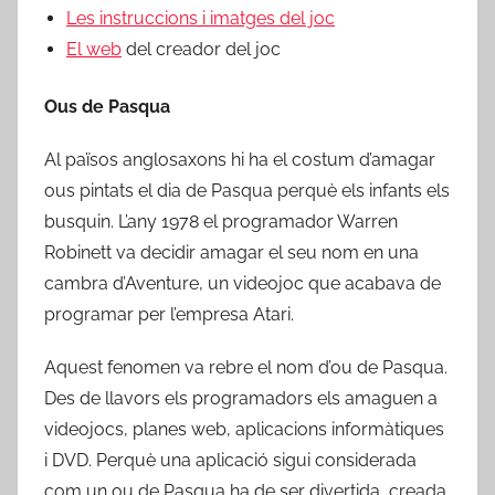
Les instruccions i imatges del joc
El web
del creador del joc
Ous de Pasqua
Al països anglosaxons hi ha el costum d’amagar
ous pintats el dia de Pasqua perquè els infants els
busquin. L’any 1978 el programador Warren
Robinett va decidir amagar el seu nom en una
cambra d’Aventure, un videojoc que acabava de
programar per l’empresa Atari.
Aquest fenomen va rebre el nom d’ou de Pasqua.
Des de llavors els programadors els amaguen a
videojocs, planes web, aplicacions informàtiques
i DVD. Perquè una aplicació sigui considerada
com un ou de Pasqua ha de ser divertida, creada