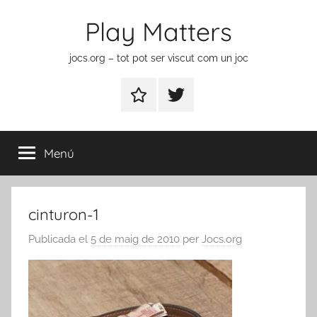
Vés
Play Matters
al
contingut
jocs.org – tot pot ser viscut com un joc
Contactar
Element
del
menú
Menú
cinturon-1
Publicada el
5 de maig de 2010
per
Jocs.org