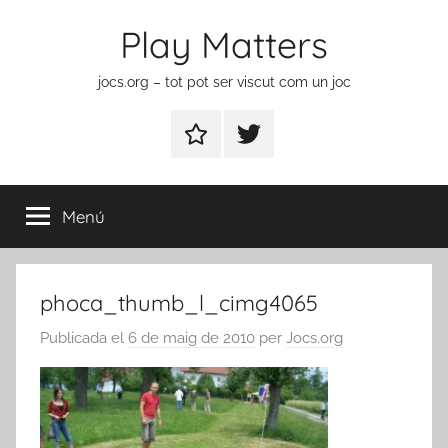
Vés
Play Matters
al
contingut
jocs.org – tot pot ser viscut com un joc
Contactar
Element
del
menú
Menú
phoca_thumb_l_cimg4065
Publicada el
6 de maig de 2010
per
Jocs.org