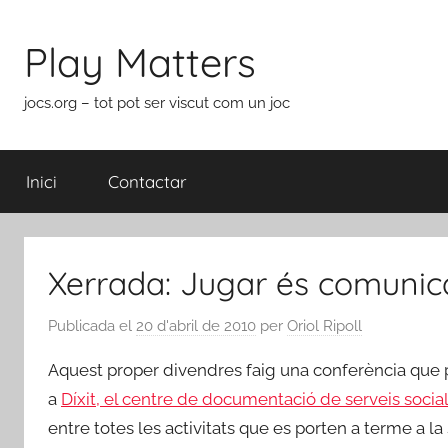
Vés
al
Play Matters
contingut
jocs.org – tot pot ser viscut com un joc
Inici
Contactar
Xerrada: Jugar és comunic
Publicada el
20 d'abril de 2010
per
Oriol Ripoll
Aquest proper divendres faig una conferència que p
a
Díxit, el centre de documentació de serveis socia
entre totes les activitats que es porten a terme a 