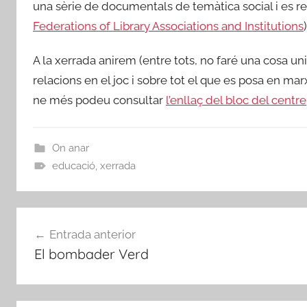
una sèrie de documentals de temàtica social i es re
Federations of Library Associations and Institutions
)
A la xerrada anirem (entre tots, no faré una cosa un
relacions en el joc i sobre tot el que es posa en marx
ne més podeu consultar
l’enllaç del bloc del centre
On anar
educació
,
xerrada
Navegació
Entrada anterior
d'entrades
El bombader Verd