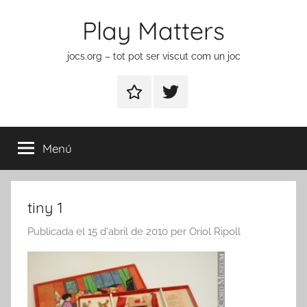
Vés
Play Matters
al
contingut
jocs.org – tot pot ser viscut com un joc
Contactar
Element
del
menú
Menú
tiny 1
Publicada el
15 d'abril de 2010
per
Oriol Ripoll