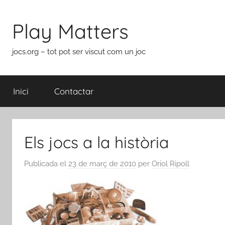
Vés
al
Play Matters
contingut
jocs.org – tot pot ser viscut com un joc
Inici
Contactar
Els jocs a la història
Publicada el
23 de març de 2010
per
Oriol Ripoll