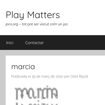
Vés
al
Play Matters
contingut
jocs.org – tot pot ser viscut com un joc
Inici
Contactar
marcia
Publicada el
19 de març de 2010
per
Oriol Ripoll