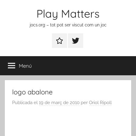
Vés
Play Matters
al
contingut
jocs.org – tot pot ser viscut com un joc
Contactar
Element
del
menú
Menú
logo abalone
Publicada el
19 de març de 2010
per
Oriol Ripoll