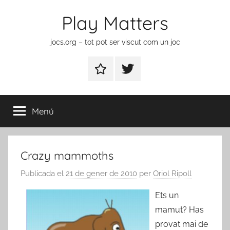
Vés
Play Matters
al
contingut
jocs.org – tot pot ser viscut com un joc
Contactar
Element
del
menú
Menú
Crazy mammoths
Publicada el
21 de gener de 2010
per
Oriol Ripoll
Ets un
mamut? Has
provat mai de