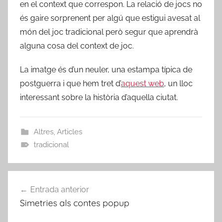
en el context que correspon. La relació de jocs no
és gaire sorprenent per algú que estigui avesat al
món del joc tradicional però segur que aprendrà
alguna cosa del context de joc.
La imatge és d’un neuler, una estampa típica de
postguerra i que hem tret d’
aquest web
, un lloc
interessant sobre la història d’aquella ciutat.
Altres
,
Articles
tradicional
Navegació
Entrada anterior
d'entrades
Simetries als contes popup