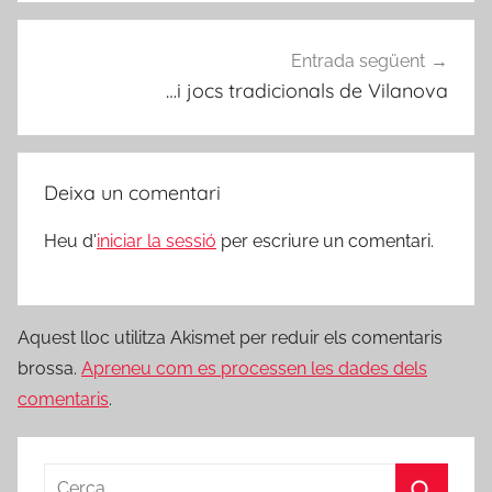
Entrada següent
…i jocs tradicionals de Vilanova
Deixa un comentari
Heu d'
iniciar la sessió
per escriure un comentari.
Aquest lloc utilitza Akismet per reduir els comentaris
brossa.
Apreneu com es processen les dades dels
comentaris
.
Cerca: