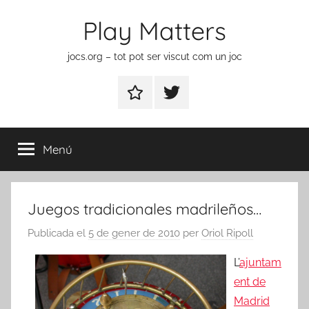
Vés
Play Matters
al
contingut
jocs.org – tot pot ser viscut com un joc
Contactar
Element
del
menú
Menú
Juegos tradicionales madrileños…
Publicada el
5 de gener de 2010
per
Oriol Ripoll
L’
ajuntam
ent de
Madrid