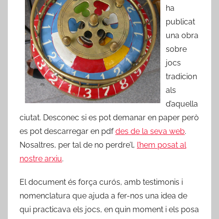
ha
publicat
una obra
sobre
jocs
tradicion
als
d’aquella
ciutat. Desconec si es pot demanar en paper però
es pot descarregar en pdf
des de la seva web
.
Nosaltres, per tal de no perdre’l,
l’hem posat al
nostre arxiu
.
El document és força curós, amb testimonis i
nomenclatura que ajuda a fer-nos una idea de
qui practicava els jocs, en quin moment i els posa