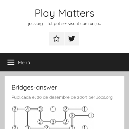
Vés
Play Matters
al
contingut
jocs.org – tot pot ser viscut com un joc
Contactar
Element
del
menú
Menú
Bridges-answer
Publicada el
20 de desembre de 2009
per
Jocs.org