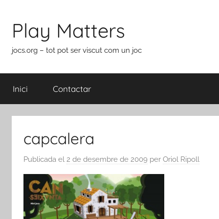
Vés
al
Play Matters
contingut
jocs.org – tot pot ser viscut com un joc
Inici
Contactar
capcalera
Publicada el
2 de desembre de 2009
per
Oriol Ripoll