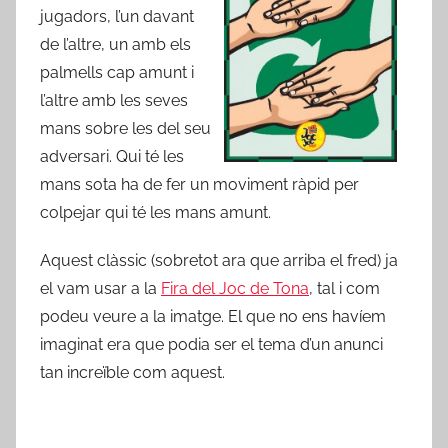
jugadors, l’un davant
de l’altre, un amb els
palmells cap amunt i
l’altre amb les seves
mans sobre les del seu
adversari. Qui té les
mans sota ha de fer un moviment ràpid per
colpejar qui té les mans amunt.
Aquest clàssic (sobretot ara que arriba el fred) ja
el vam usar a la
Fira del Joc de Tona
, tal i com
podeu veure a la imatge. El que no ens havíem
imaginat era que podia ser el tema d’un anunci
tan increïble com aquest.