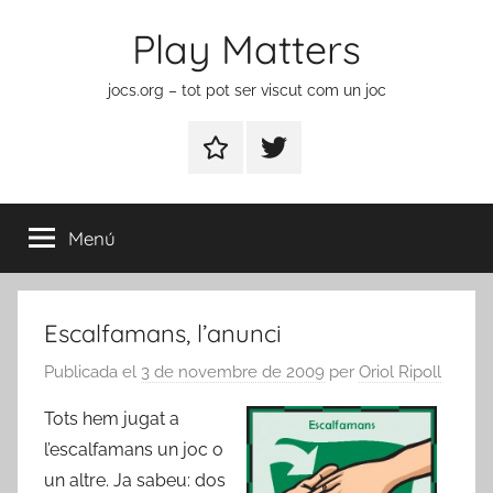
Vés
Play Matters
al
contingut
jocs.org – tot pot ser viscut com un joc
Contactar
Element
del
menú
Menú
Escalfamans, l’anunci
Publicada el
3 de novembre de 2009
per
Oriol Ripoll
Tots hem jugat a
l’escalfamans un joc o
un altre. Ja sabeu: dos