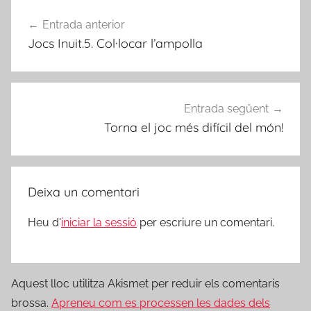
Navegació
Entrada anterior
d'entrades
Jocs Inuit.5. Col·locar l’ampolla
Entrada següent
Torna el joc més difícil del món!
Deixa un comentari
Heu d'
iniciar la sessió
per escriure un comentari.
Aquest lloc utilitza Akismet per reduir els comentaris
brossa.
Apreneu com es processen les dades dels