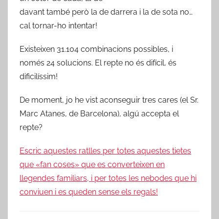
davant també però la de darrera i la de sota no…
cal tornar-ho intentar!
Existeixen 31.104 combinacions possibles, i
només 24 solucions. El repte no és difícil, és
dificilíssim!
De moment, jo he vist aconseguir tres cares (el Sr.
Marc Atanes, de Barcelona), algú accepta el
repte?
Escric aquestes ratlles per totes aquestes tietes
que «fan coses» que es converteixen en
llegendes familiars, i per totes les nebodes que hi
conviuen i es queden sense els regals!