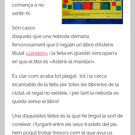
comença a no
sentir-hi.
Són casos
d’aquells que una neboda demana
fervorosament que li regalin un llibre d’Astèrix
titulat
«L’endeví»
i la tieta en qüestió s’encaparra
en que el títol és «Astèrix el mandarí».
És clar com acaba tot plegat: tot i la cerca
incansable de la tieta per totes les llibreries de la
ciutat…el regal no existeix, i per tant la neboda es
queda sense el llibre!
Una d’aquestes tietes és la que he tingut la sort de
conèixer, i furgant entre els seus trastets del pis,
hem pogut trobar tresors com el que avui us