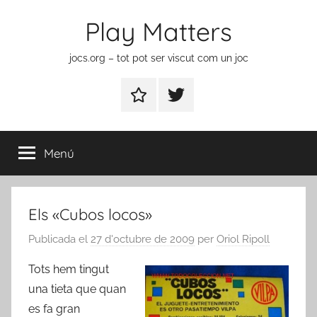
Vés
Play Matters
al
contingut
jocs.org – tot pot ser viscut com un joc
Contactar
Element
del
menú
Menú
Els «Cubos locos»
Publicada el
27 d'octubre de 2009
per
Oriol Ripoll
Tots hem tingut
una tieta que quan
es fa gran