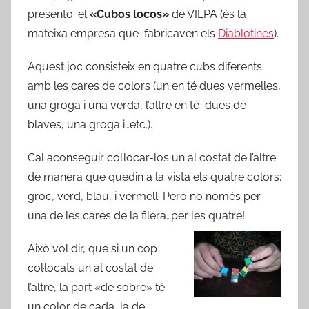
presento: el
«Cubos locos»
de VILPA (és la
mateixa empresa que fabricaven els
Diablotines
).
Aquest joc consisteix en quatre cubs diferents
amb les cares de colors (un en té dues vermelles,
una groga i una verda, l’altre en té dues de
blaves, una groga i…etc.).
Cal aconseguir col·locar-los un al costat de l’altre
de manera que quedin a la vista els quatre colors:
groc, verd, blau, i vermell. Però no només per
una de les cares de la filera…per les quatre!
Això vol dir, que si un cop
col·locats un al costat de
l’altre, la part «de sobre» té
un color de cada, la de