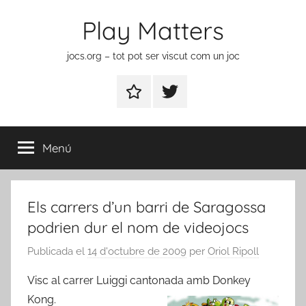
Vés
Play Matters
al
contingut
jocs.org – tot pot ser viscut com un joc
Contactar
Element
del
menú
Menú
Els carrers d’un barri de Saragossa
podrien dur el nom de videojocs
Publicada el
14 d'octubre de 2009
per
Oriol Ripoll
Visc al carrer Luiggi cantonada amb Donkey
Kong.