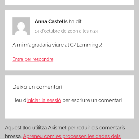
Anna Castells
ha dit:
14 d'octubre de 2009 a les 9:24
A mi m’agradaria viure al C/Lemmings!
Entra per respondre
Deixa un comentari
Heu d'
iniciar la sessió
per escriure un comentari.
Aquest lloc utilitza Akismet per reduir els comentaris
brossa.
Apreneu com es processen les dades dels