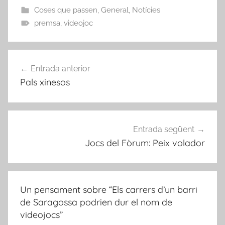
Coses que passen
,
General
,
Notícies
premsa
,
videojoc
Navegació
Entrada anterior
d'entrades
Pals xinesos
Entrada següent
Jocs del Fòrum: Peix volador
Un pensament sobre “
Els carrers d’un barri
de Saragossa podrien dur el nom de
videojocs
”