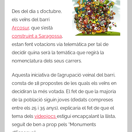
Des del dia 1 d’octubre,
els veïns del barri
Arcosur
, que s’està
construint a Saragossa
,
estan fent votacions via telemàtica per tal de
decidir quina serà la temàtica que regirà la
nomenclatura dels seus carrers.
Aquesta iniciativa de l’agrupació veinal del barri,
consta de 18 propostes de les quals els veïns en
decidiran la més votada. El fet de que la majoria
de la població siguin joves (d’edats compreses
entre els 25 i 35 anys), explicaria el fet de que el
tema dels
videojocs
estigui encapçalant la llista,
seguit de ben a prop pels “Monuments