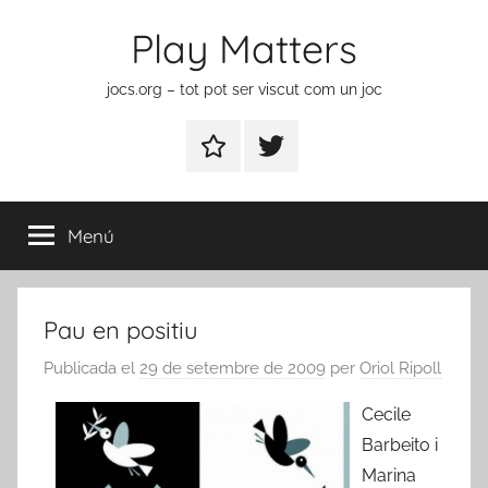
Vés
Play Matters
al
contingut
jocs.org – tot pot ser viscut com un joc
Contactar
Element
del
menú
Menú
Pau en positiu
Publicada el
29 de setembre de 2009
per
Oriol Ripoll
Cecile
Barbeito i
Marina