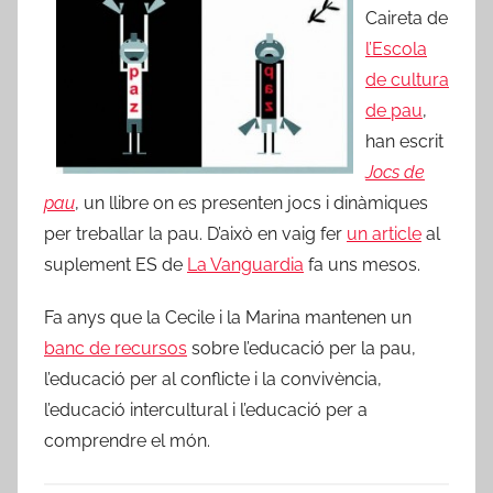
Caireta de
l’Escola
de cultura
de pau
,
han escrit
Jocs de
pau
, un llibre on es presenten jocs i dinàmiques
per treballar la pau. D’això en vaig fer
un article
al
suplement ES de
La Vanguardia
fa uns mesos.
Fa anys que la Cecile i la Marina mantenen un
banc de recursos
sobre l’educació per la pau,
l’educació per al conflicte i la convivència,
l’educació intercultural i l’educació per a
comprendre el món.