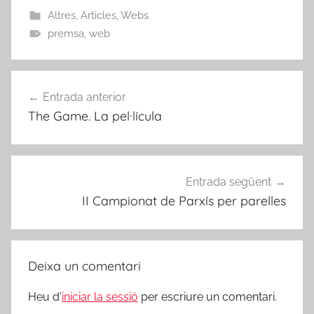
Altres
,
Articles
,
Webs
premsa
,
web
Navegació
Entrada anterior
d'entrades
The Game. La pel·lícula
Entrada següent
II Campionat de Parxís per parelles
Deixa un comentari
Heu d'
iniciar la sessió
per escriure un comentari.