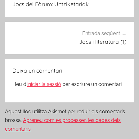
d'entrades
Jocs del Fòrum: Untziketariak
Entrada següent
Jocs i literatura (1)
Deixa un comentari
Heu d'
iniciar la sessió
per escriure un comentari.
Aquest lloc utilitza Akismet per reduir els comentaris
brossa.
Apreneu com es processen les dades dels
comentaris
.