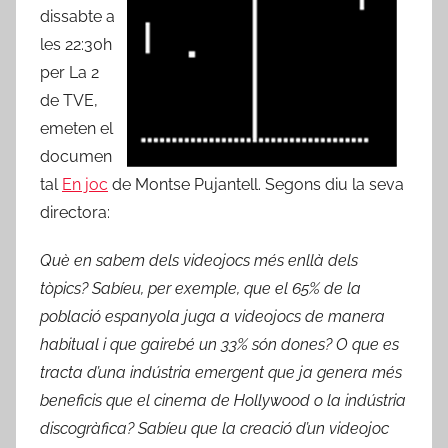
dissabte a
les 22:30h
per La 2
de TVE,
emeten el
documen
tal
En joc
de Montse Pujantell. Segons diu la seva
directora:
Què en sabem dels videojocs més enllà dels
tòpics? Sabíeu, per exemple, que el 65% de la
població espanyola juga a videojocs de manera
habitual i que gairebé un 33% són dones? O que es
tracta d’una indústria emergent que ja genera més
beneficis que el cinema de Hollywood o la indústria
discogràfica?
Sabíeu que la creació d’un videojoc