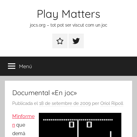
Vés
Play Matters
al
contingut
jocs.org – tot pot ser viscut com un joc
Contactar
Element
del
menú
Menú
Documental «En joc»
Publicada el
18 de setembre de 2009
per
Oriol Ripoll
M’informe
n
que
demà