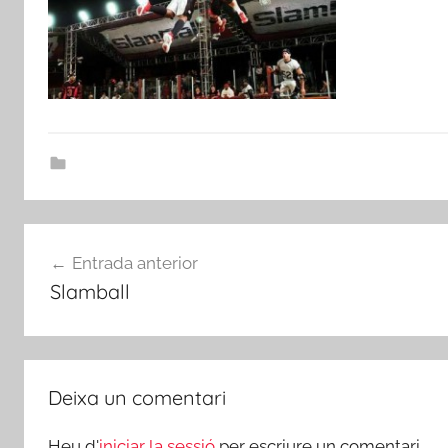
Navegació
Entrada anterior
d'entrades
Slamball
Deixa un comentari
Heu d'
iniciar la sessió
per escriure un comentari.