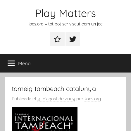
Vés
Play Matters
al
contingut
jocs.org – tot pot ser viscut com un joc
Contactar
Element
del
menú
Menú
torneig tambeach catalunya
Publicada el
31 d'agost de 2009
per
Jocs.org