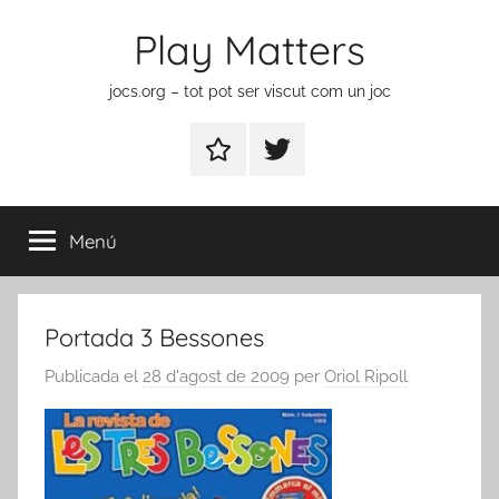
Vés
Play Matters
al
contingut
jocs.org – tot pot ser viscut com un joc
Contactar
Element
del
menú
Menú
Portada 3 Bessones
Publicada el
28 d'agost de 2009
per
Oriol Ripoll