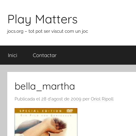
Vés
al
Play Matters
contingut
jocs.org – tot pot ser viscut com un joc
Inici
Contactar
bella_martha
Publicada el
28 d'agost de 2009
per
Oriol Ripoll