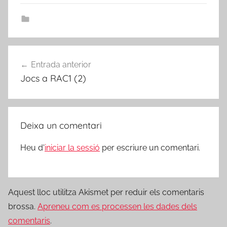
Navegació
Entrada anterior
d'entrades
Jocs a RAC1 (2)
Deixa un comentari
Heu d'
iniciar la sessió
per escriure un comentari.
Aquest lloc utilitza Akismet per reduir els comentaris
brossa.
Apreneu com es processen les dades dels
comentaris
.