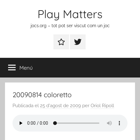
Vés
Play Matters
al
contingut
jocs.org – tot pot ser viscut com un joc
Contactar
Element
del
menú
Menú
20090814 coloretto
Publicada el
25 d'agost de 2009
per
Oriol Ripoll