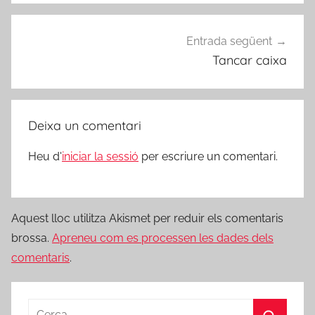
Entrada següent
Tancar caixa
Deixa un comentari
Heu d'
iniciar la sessió
per escriure un comentari.
Aquest lloc utilitza Akismet per reduir els comentaris
brossa.
Apreneu com es processen les dades dels
comentaris
.
Cerca: