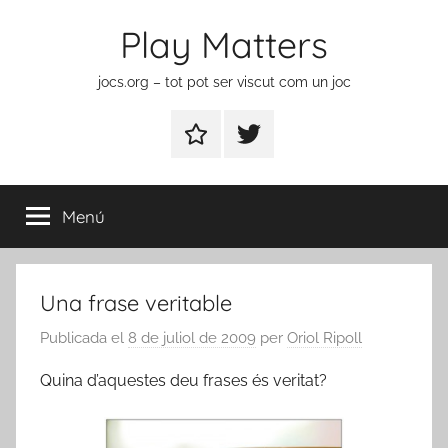
Vés
Play Matters
al
contingut
jocs.org – tot pot ser viscut com un joc
Contactar
Element
del
menú
Menú
Una frase veritable
Publicada el
8 de juliol de 2009
per
Oriol Ripoll
Quina d’aquestes deu frases és veritat?