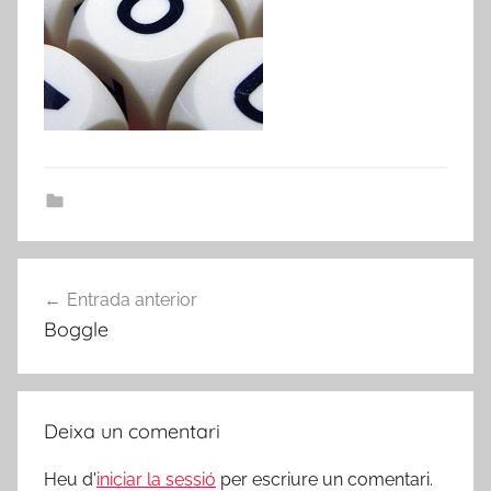
Navegació
Entrada anterior
d'entrades
Boggle
Deixa un comentari
Heu d'
iniciar la sessió
per escriure un comentari.