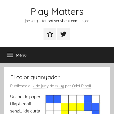
Vés
Play Matters
al
contingut
jocs.org – tot pot ser viscut com un joc
Contactar
Element
del
menú
Menú
El color guanyador
Publicada el
2 de juny de 2009
per
Oriol Ripoll
Un joc de paper
i llapis molt
senzill i de curta