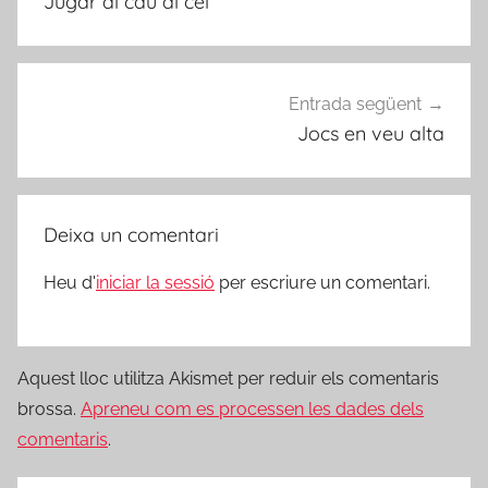
Jugar al cau al cel
Entrada següent
Jocs en veu alta
Deixa un comentari
Heu d'
iniciar la sessió
per escriure un comentari.
Aquest lloc utilitza Akismet per reduir els comentaris
brossa.
Apreneu com es processen les dades dels
comentaris
.