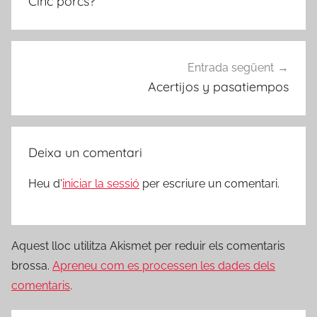
Cinc porcs?
Entrada següent
Acertijos y pasatiempos
Deixa un comentari
Heu d'
iniciar la sessió
per escriure un comentari.
Aquest lloc utilitza Akismet per reduir els comentaris
brossa.
Apreneu com es processen les dades dels
comentaris
.