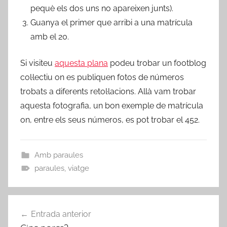
pequè els dos uns no apareixen junts).
Guanya el primer que arribi a una matrícula
amb el 20.
Si visiteu
aquesta plana
podeu trobar un footblog
col·lectiu on es publiquen fotos de números
trobats a diferents retol·lacions. Allà vam trobar
aquesta fotografia, un bon exemple de matrícula
on, entre els seus números, es pot trobar el 452.
Amb paraules
paraules
,
viatge
Navegació
Entrada anterior
d'entrades