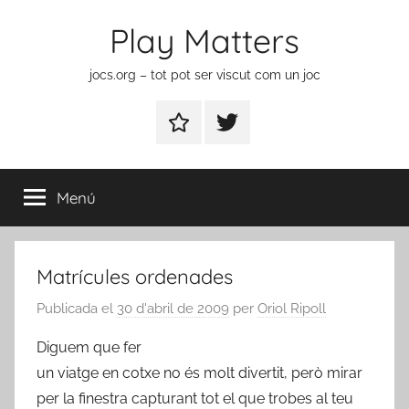
Vés
Play Matters
al
contingut
jocs.org – tot pot ser viscut com un joc
Contactar
Element
del
menú
Menú
Matrícules ordenades
Publicada el
30 d'abril de 2009
per
Oriol Ripoll
Diguem que fer
un viatge en cotxe no és molt divertit, però mirar
per la finestra capturant tot el que trobes al teu