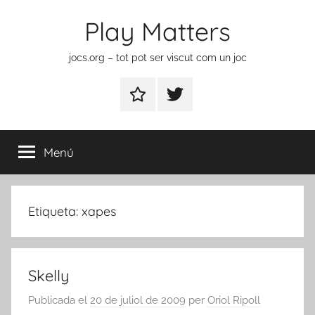
Vés
Play Matters
al
contingut
jocs.org – tot pot ser viscut com un joc
Contactar
Element
del
menú
Menú
Etiqueta:
xapes
Skelly
Publicada el
20 de juliol de 2009
per
Oriol Ripoll